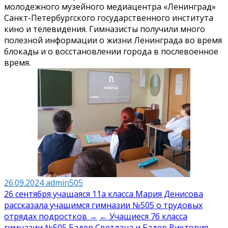
молодежного музейного медиацентра «Ленинград»
Санкт-Петербургского государственного института
кино и телевидения. Гимназисты получили много
полезной информации о жизни Ленинграда во время
блокады и о восстановлении города в послевоенное
время.
26.09.2024
admin505
Навигация
26 сентября учащаяся 11а класса Мария Денисова
рассказала учащимся гимназии №505 о трудовых
по
отрядах подростков →
← Учащиеся 7б класса
гимназии №505 Бадер Светлана и Бадер Виктория