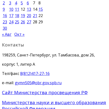
2
3
4
5
6
7
8
9
10
11
12
13
14
15
16
17
18
19
20
21
22
23
24
25
26
27
28
29
30
« Авг
Окт »
Контакты
198259, Санкт-Петербург, ул. Тамбасова, дом 26,
корпус 1, литер А
Тел/факс
8(812)417-27-16
e-mail:
gymn505@obr.gov.spb.ru
Сайт Министерства просвещения РФ
Министерства науки и высшего образования
Российской Федерации