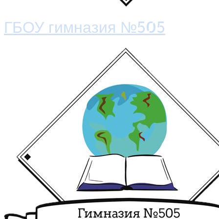
ГБОУ гимназия №505