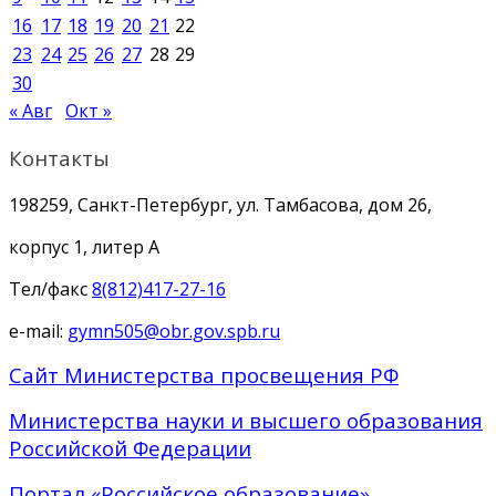
16
17
18
19
20
21
22
23
24
25
26
27
28
29
30
« Авг
Окт »
Контакты
198259, Санкт-Петербург, ул. Тамбасова, дом 26,
корпус 1, литер А
Тел/факс
8(812)417-27-16
e-mail:
gymn505@obr.gov.spb.ru
Сайт Министерства просвещения РФ
Министерства науки и высшего образования
Российской Федерации
Портал «Российское образование»