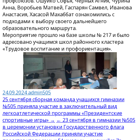
профсоюзов. Ошуйко Софья, Черных Агния, Чурина
Анна, Воробьев Матвей, Гаспарян Самвел, Иванова
Анастасия, Хасасой Махаббат ознакомились с
подходами к выбору своего дальнейшего
образовательного маршрута.
Мероприятие прошло на базе школы № 217 и было
адресовано учащимся школ районного кластера
«Трудовое воспитание и профориентация».
24.09.2024
admin505
Навигация
25 сентября сборная команда учащихся гимназии
№505 приняла участие в заключительный вид
по
легкоатлетической программы «Президентские
записям
спортивные игры» →
← 23 сентября в гимназии №505
в церемонии установки Государственного флага
Российской Федерации приняли участие