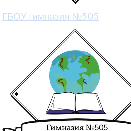
ГБОУ гимназия №505