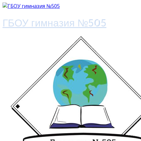
ГБОУ гимназия №505