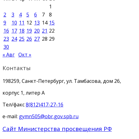
1
2
3
4
5
6
7
8
9
10
11
12
13
14
15
16
17
18
19
20
21
22
23
24
25
26
27
28
29
30
« Авг
Окт »
Контакты
198259, Санкт-Петербург, ул. Тамбасова, дом 26,
корпус 1, литер А
Тел/факс
8(812)417-27-16
e-mail:
gymn505@obr.gov.spb.ru
Сайт Министерства просвещения РФ