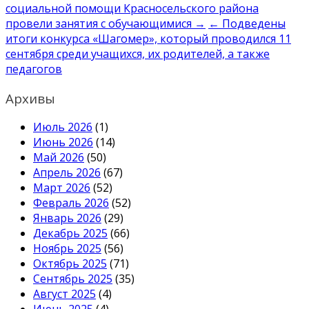
по
социальной помощи Красносельского района
записям
провели занятия с обучающимися →
← Подведены
итоги конкурса «Шагомер», который проводился 11
сентября среди учащихся, их родителей, а также
педагогов
Архивы
Июль 2026
(1)
Июнь 2026
(14)
Май 2026
(50)
Апрель 2026
(67)
Март 2026
(52)
Февраль 2026
(52)
Январь 2026
(29)
Декабрь 2025
(66)
Ноябрь 2025
(56)
Октябрь 2025
(71)
Сентябрь 2025
(35)
Август 2025
(4)