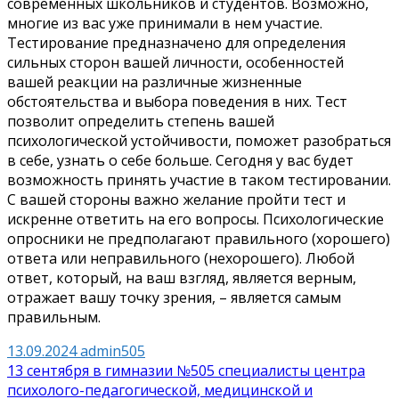
современных школьников и студентов. Возможно,
многие из вас уже принимали в нем участие.
Тестирование предназначено для определения
сильных сторон вашей личности, особенностей
вашей реакции на различные жизненные
обстоятельства и выбора поведения в них. Тест
позволит определить степень вашей
психологической устойчивости, поможет разобраться
в себе, узнать о себе больше. Сегодня у вас будет
возможность принять участие в таком тестировании.
С вашей стороны важно желание пройти тест и
искренне ответить на его вопросы. Психологические
опросники не предполагают правильного (хорошего)
ответа или неправильного (нехорошего). Любой
ответ, который, на ваш взгляд, является верным,
отражает вашу точку зрения, – является самым
правильным.
13.09.2024
admin505
Навигация
13 сентября в гимназии №505 специалисты центра
психолого-педагогической, медицинской и