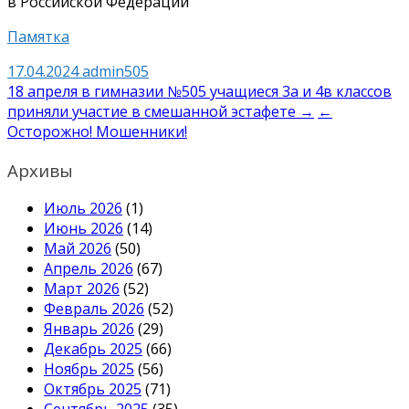
в Российской Федерации
Памятка
17.04.2024
admin505
Навигация
18 апреля в гимназии №505 учащиеся 3а и 4в классов
приняли участие в смешанной эстафете →
←
по
Осторожно! Мошенники!
записям
Архивы
Июль 2026
(1)
Июнь 2026
(14)
Май 2026
(50)
Апрель 2026
(67)
Март 2026
(52)
Февраль 2026
(52)
Январь 2026
(29)
Декабрь 2025
(66)
Ноябрь 2025
(56)
Октябрь 2025
(71)