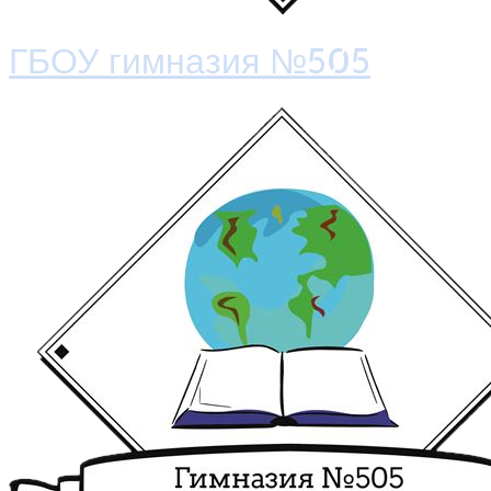
ГБОУ гимназия №505