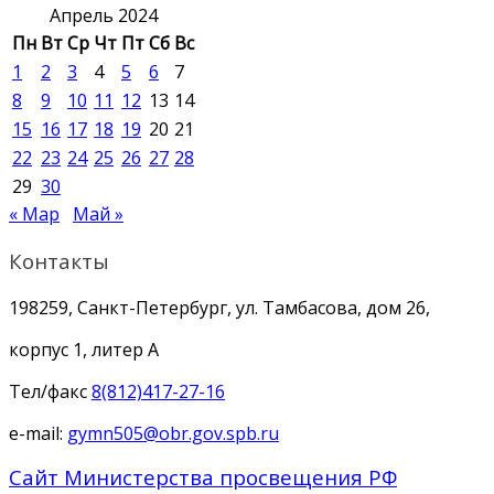
Апрель 2024
Пн
Вт
Ср
Чт
Пт
Сб
Вс
1
2
3
4
5
6
7
8
9
10
11
12
13
14
15
16
17
18
19
20
21
22
23
24
25
26
27
28
29
30
« Мар
Май »
Контакты
198259, Санкт-Петербург, ул. Тамбасова, дом 26,
корпус 1, литер А
Тел/факс
8(812)417-27-16
e-mail:
gymn505@obr.gov.spb.ru
Сайт Министерства просвещения РФ