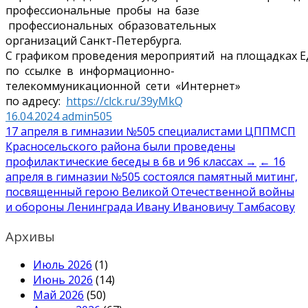
профессиональные пробы на базе
профессиональных образовательных
организаций Санкт-Петербурга.
С графиком проведения мероприятий на площадках Е
по ссылке в информационно-
телекоммуникационной сети «Интернет»
по адресу:
https://clck.ru/39yMkQ
16.04.2024
admin505
Навигация
17 апреля в гимназии №505 специалистами ЦППМСП
Красносельского района были проведены
по
профилактические беседы в 6в и 9б классах →
← 16
записям
апреля в гимназии №505 состоялся памятный митинг,
посвященный герою Великой Отечественной войны
и обороны Ленинграда Ивану Ивановичу Тамбасову
Архивы
Июль 2026
(1)
Июнь 2026
(14)
Май 2026
(50)