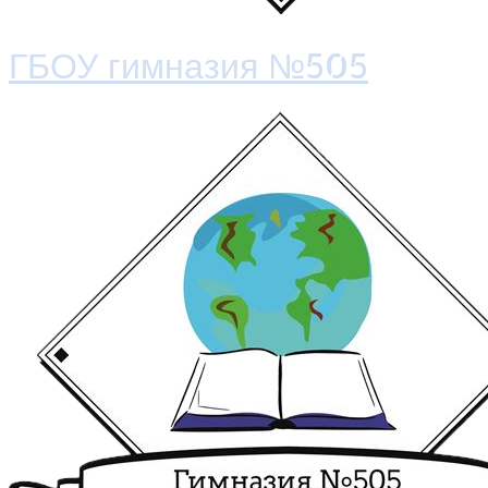
ГБОУ гимназия №505