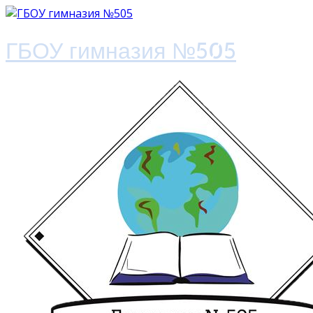
ГБОУ гимназия №505