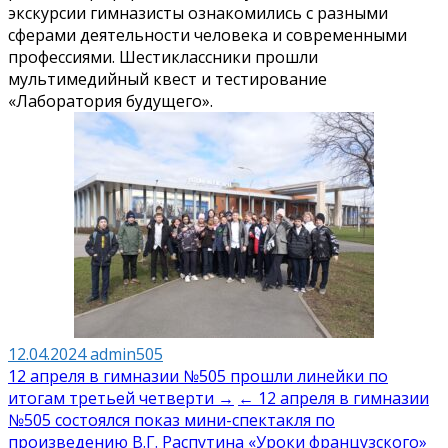
экскурсии гимназисты ознакомились с разными
сферами деятельности человека и современными
профессиями. Шестиклассники прошли
мультимедийный квест и тестирование
«Лаборатория будущего».
12.04.2024
admin505
Навигация
12 апреля в гимназии №505 прошли линейки по
итогам третьей четверти →
← 12 апреля в гимназии
по
№505 состоялся показ мини-спектакля по
записям
произведению В.Г. Распутина «Уроки французского»