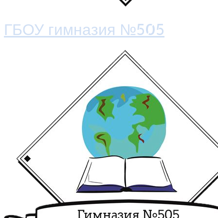
ГБОУ гимназия №505