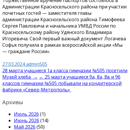
Торжественное вручение паспортов состоялось в
Администрации Красносельского района при участии
почетных гостей — заместителя главы
администрации Красносельского района Тимофеева
Сергея Павловича и начальника УМВД России по
Красносельскому району Удянского Владимира
Игоревича. Свой первый важный документ Логачева
Софья получила в рамках всероссийской акции «Мы
— граждане России».
27.03.2024
admin505
Навигация
28 марта учащиеся 1а класса гимназии №505 посетили
Музей хлеба →
← 25 марта учащиеся 9а, 8а, 8в и 9б
по
классов гимназии №505 побывали на кондитерской
записям
фабрике «Север-Метрополь»
Архивы
Июль 2026
(1)
Июнь 2026
(14)
Май 2026
(50)