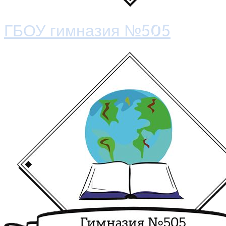
ГБОУ гимназия №505