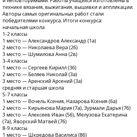
и неповторимыми. Работы учащихся изготовлены в
технике вязания, выжигания, вышивки и аппликации.
Авторы самых оригинальных работ стали
победителями конкурса. Итоги конкурса:
начальная школа
1-2 классы
1 место — Александров Александр (1а)
2 место — Николаева Вера (2б)
3 место — Шумилова Анна (2в)
3-4 классы
1 место — Сергеев Кирилл (3б)
2 место — Беляев Николай (3а)
3 место — Аренский Арсений (3а)
средняя и старшая школа
5-7 классы
1 место — Вочель Ксения, Назарова Ксения (6а)
2 место — Кирьянова Мария (7а), Зурмали Дарья (7б)
3 место — Алексеев Иван (5б), Мелузова Екатерина
(7а), Яворский Матвей (7б)
8-9 классы
1 место — Шкредова Василиса (8б)