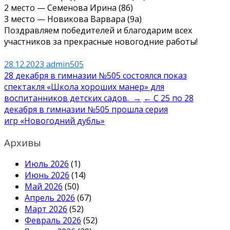
2 место — Семенова Ирина (8б)
3 место — Новикова Варвара (9а)
Поздравляем победителей и благодарим всех
участников за прекрасные новогодние работы!
28.12.2023
admin505
Навигация
28 декабря в гимназии №505 состоялся показ
спектакля «Школа хороших манер» для
по
воспитанников детских садов. →
← С 25 по 28
записям
декабря в гимназии №505 прошла серия
игр «Новогодний дубль»
Архивы
Июль 2026
(1)
Июнь 2026
(14)
Май 2026
(50)
Апрель 2026
(67)
Март 2026
(52)
Февраль 2026
(52)