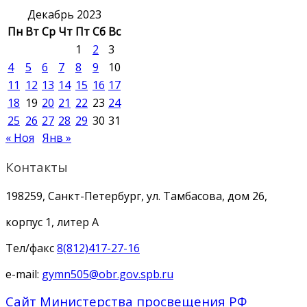
Декабрь 2023
Пн
Вт
Ср
Чт
Пт
Сб
Вс
1
2
3
4
5
6
7
8
9
10
11
12
13
14
15
16
17
18
19
20
21
22
23
24
25
26
27
28
29
30
31
« Ноя
Янв »
Контакты
198259, Санкт-Петербург, ул. Тамбасова, дом 26,
корпус 1, литер А
Тел/факс
8(812)417-27-16
e-mail:
gymn505@obr.gov.spb.ru
Сайт Министерства просвещения РФ