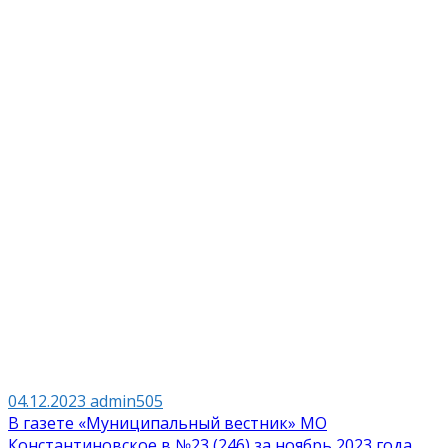
04.12.2023
admin505
Навигация
В газете «Муниципальный вестник» МО
Константиновское в №23 (246) за ноябрь 2023 года