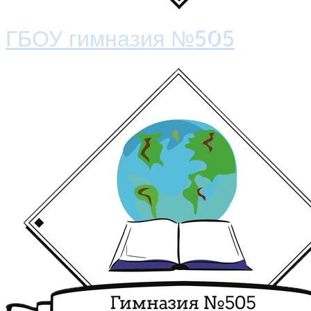
ГБОУ гимназия №505