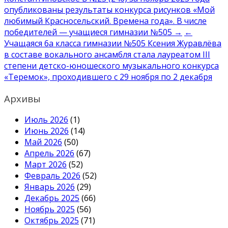
по
опубликованы результаты конкурса рисунков «Мой
записям
любимый Красносельский. Времена года». В числе
победителей — учащиеся гимназии №505 →
←
Учащаяся 6а класса гимназии №505 Ксения Журавлёва
в составе вокального ансамбля стала лауреатом III
степени детско-юношеского музыкального конкурса
«Теремок», проходившего с 29 ноября по 2 декабря
Архивы
Июль 2026
(1)
Июнь 2026
(14)
Май 2026
(50)
Апрель 2026
(67)
Март 2026
(52)
Февраль 2026
(52)
Январь 2026
(29)
Декабрь 2025
(66)
Ноябрь 2025
(56)
Октябрь 2025
(71)