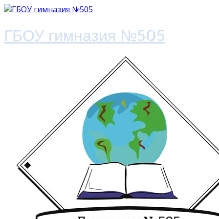
ГБОУ гимназия №505