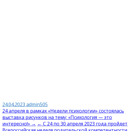
24.04.2023
admin505
Навигация
24 апреля в рамках «Недели психологии» состоялась
выставка рисунков на тему: «Психология — это
по
интересно!» →
← С 24 по 30 апреля 2023 года пройдет
Всероссийская неделя родительской компетентности