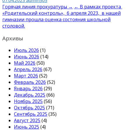
07.04.2023
admin505
Навигация
Горячая линия прокуратуры →
← В рамках проекта
«Родительский контроль», 6 апреля 2023, в нашей
по
гимназии прошла оценка состояния школьной
записям
столовой.
Архивы
Июль 2026
(1)
Июнь 2026
(14)
Май 2026
(50)
Апрель 2026
(67)
Март 2026
(52)
Февраль 2026
(52)
Январь 2026
(29)
Декабрь 2025
(66)
Ноябрь 2025
(56)
Октябрь 2025
(71)
Сентябрь 2025
(35)
Август 2025
(4)
Июнь 2025
(4)