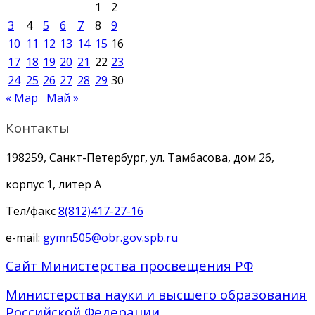
1
2
3
4
5
6
7
8
9
10
11
12
13
14
15
16
17
18
19
20
21
22
23
24
25
26
27
28
29
30
« Мар
Май »
Контакты
198259, Санкт-Петербург, ул. Тамбасова, дом 26,
корпус 1, литер А
Тел/факс
8(812)417-27-16
e-mail:
gymn505@obr.gov.spb.ru
Сайт Министерства просвещения РФ
Министерства науки и высшего образования
Российской Федерации