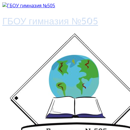
ГБОУ гимназия №505