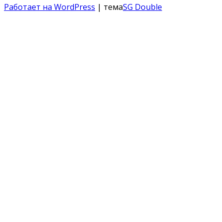
Работает на WordPress
| тема
SG Double