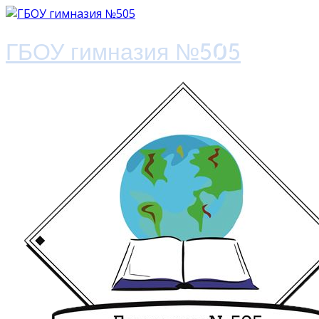
ГБОУ гимназия №505