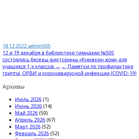
18.12.2022
admin505
Навигация
12 и 19 декабря в библиотеке гимназии №505
состоялись беседы-викторины «Книжкин дом» для
по
учащихся 1-х классов →
← Памятки по профилактике
записям
гриппа, ОРВИ и коронавирусной инфекции (COVID-19)
Архивы
Июль 2026
(1)
Июнь 2026
(14)
Май 2026
(50)
Апрель 2026
(67)
Март 2026
(52)
Февраль 2026
(52)