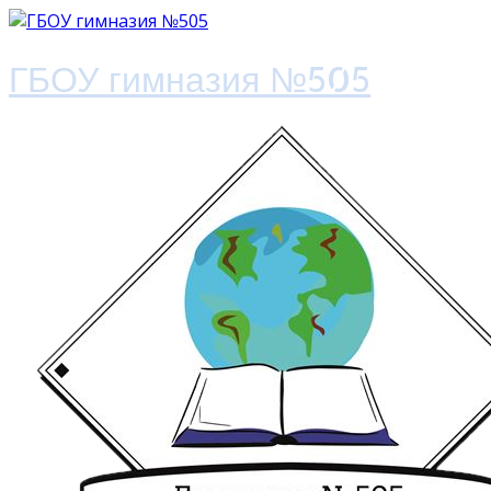
ГБОУ гимназия №505