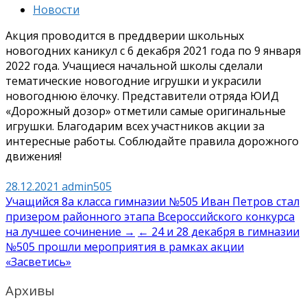
Новости
Акция проводится в преддверии школьных
новогодних каникул с 6 декабря 2021 года по 9 января
2022 года. Учащиеся начальной школы сделали
тематические новогодние игрушки и украсили
новогоднюю ёлочку. Представители отряда ЮИД
«Дорожный дозор» отметили самые оригинальные
игрушки. Благодарим всех участников акции за
интересные работы. Соблюдайте правила дорожного
движения!
28.12.2021
admin505
Навигация
Учащийся 8а класса гимназии №505 Иван Петров стал
призером районного этапа Всероссийского конкурса
по
на лучшее сочинение →
← 24 и 28 декабря в гимназии
записям
№505 прошли мероприятия в рамках акции
«Засветись»
Архивы