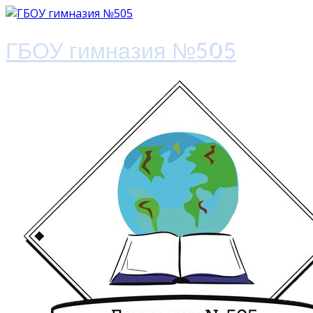
ГБОУ гимназия №505