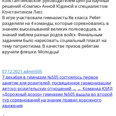
Константиновское: руководителем центра научных
решений «Сомпис» Анной Юдиной и специалистом
Константином Лисс.
В игре участвовали гимназисты 8в класса. Ребят
разделили на 4 команды, которые соревновались в
знаниях высказываний великих полководцев, в
знаний эмблем разных родов войск. Финальным
заданием было нарисовать социальный плакат на
тему патриотизма. В качестве призов ребятам
вручили флешки. Молодцы!
07.12.2021
admin505
Навигация
7 декабря в гимназии №505 состоялось первое
занятие для родителей, посвященное гармонизации
по
детско-родительских отношений →
← Команда ЮИД
записям
«Дорожный дозор» гимназии №505 вышла во второй
тур соревнований на знание правил дорожного
движения