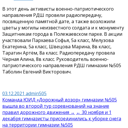
В этот день активисты военно-патриотического
направления РДШ провели радиопередачу,
посвященную памятной дате, а также возложили
цветы у могилы неизвестного солдата и к монументу
Защитникам города в Полежаевском парке. В акции
участвовали Пархаева Софья, 5а класс, Мелузова
Екатерина, 5а класс, Швецова Марина, 8в класс,
Таратин Артём, 8а класс. Радиопередачу провела
Черная Алина, 8в класс. Руководитель военно-
патриотического направления РДШ гимназии №505
Таболин Евгений Викторович.
03.12.2021
admin505
Навигация
Команда ЮИД «Дорожный дозор» гимназии №505
вышла во второй тур соревнований на знание
по
правил дорожного движения →
← 30 ноября и 1
записям
декабря гимназисты присоединились к уборке снега
на территории гимназии №505