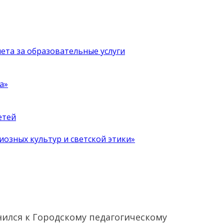
чета за образовательные услуги
а»
етей
иозных культур и светской этики»
нился к Городскому педагогическому