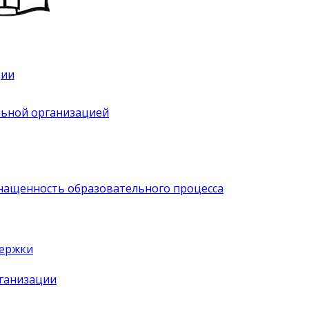
ции
льной организацией
нащенность образовательного процесса
держки
рганизации