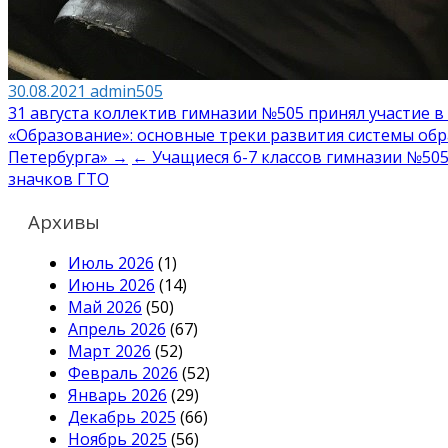
30.08.2021
admin505
Навигация
31 августа коллектив гимназии №505 принял участие
«Образование»: основные треки развития системы обр
по
Петербурга» →
← Учащиеся 6-7 классов гимназии №505
записям
значков ГТО
Архивы
Июль 2026
(1)
Июнь 2026
(14)
Май 2026
(50)
Апрель 2026
(67)
Март 2026
(52)
Февраль 2026
(52)
Январь 2026
(29)
Декабрь 2025
(66)
Ноябрь 2025
(56)