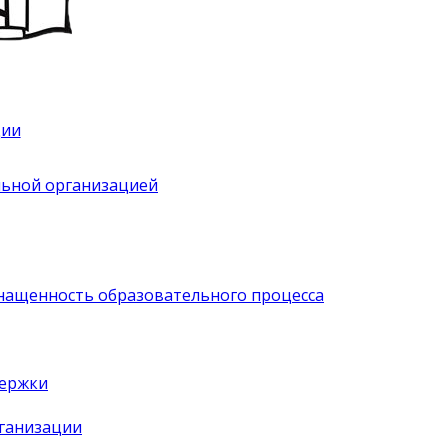
ции
льной организацией
нащенность образовательного процесса
держки
рганизации