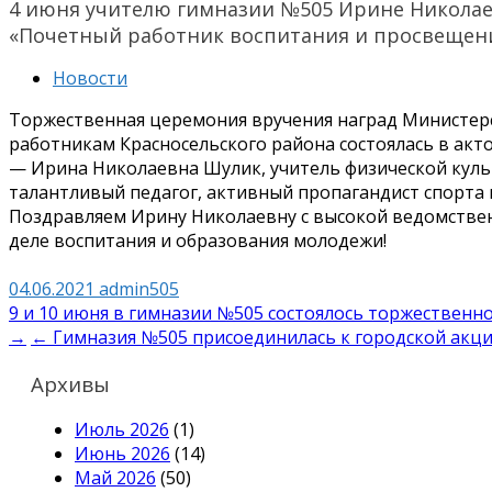
4 июня учителю гимназии №505 Ирине Николае
«Почетный работник воспитания и просвещен
Новости
Торжественная церемония вручения наград Министер
работникам Красносельского района состоялась в акт
— Ирина Николаевна Шулик, учитель физической куль
талантливый педагог, активный пропагандист спорта 
Поздравляем Ирину Николаевну с высокой ведомствен
деле воспитания и образования молодежи!
04.06.2021
admin505
Навигация
9 и 10 июня в гимназии №505 состоялось торжественно
→
← Гимназия №505 присоединилась к городской акции
по
записям
Архивы
Июль 2026
(1)
Июнь 2026
(14)
Май 2026
(50)