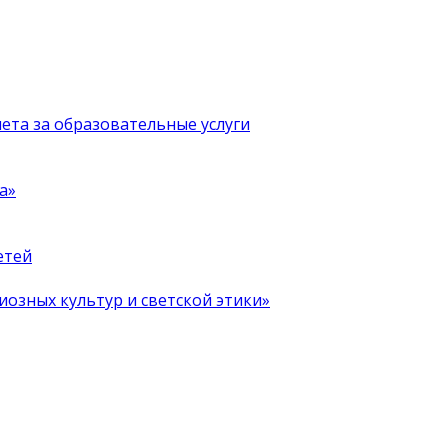
чета за образовательные услуги
а»
етей
иозных культур и светской этики»