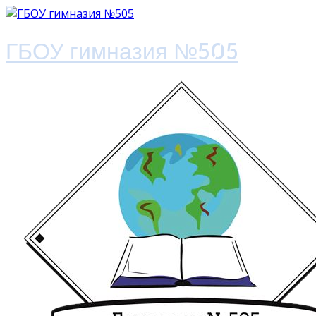
ГБОУ гимназия №505