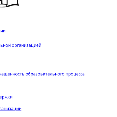
ции
льной организацией
нащенность образовательного процесса
держки
рганизации