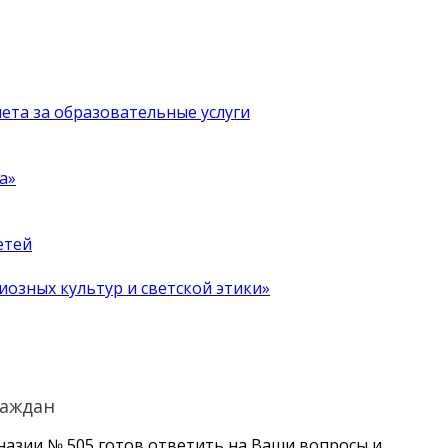
чета за образовательные услуги
а»
етей
иозных культур и светской этики»
раждан
назии № 505 готов ответить на Ваши вопросы и