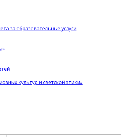
чета за образовательные услуги
а»
етей
иозных культур и светской этики»