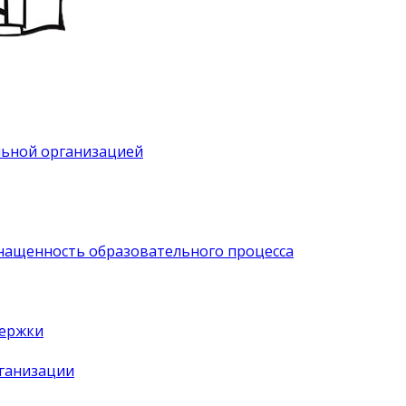
льной организацией
нащенность образовательного процесса
держки
рганизации