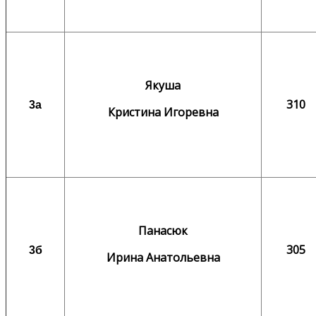
Якуша
310
3а
Кристина Игоревна
Панасюк
305
3б
Ирина Анатольевна