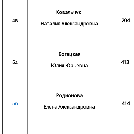
Ковальчук
204
4в
Наталия Александровна
Богацкая
413
5а
Юлия Юрьевна
Родионова
414
5б
Елена Александровна