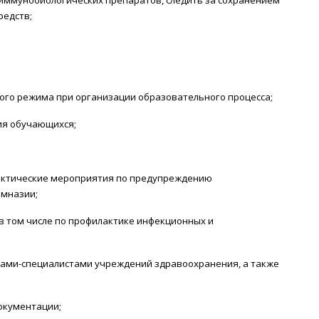
 иммунобиологических препаратов, следить за сохранением
редств;
ого режима при организации образовательного процесса;
ия обучающихся;
актические мероприятия по предупреждению
имназии;
в том числе по профилактике инфекционных и
ами-специалистами учреждений здравоохранения, а также
окументации;