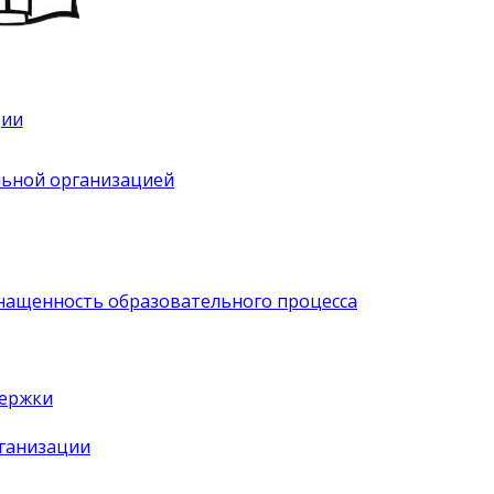
ции
льной организацией
нащенность образовательного процесса
держки
рганизации