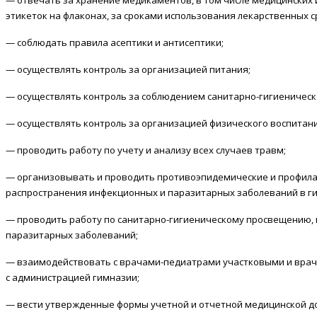
— отвечать за хранение медикаментов, в том числе медицинских
этикеток на флаконах, за сроками использования лекарственных с
— соблюдать правила асептики и антисептики;
— осуществлять контроль за организацией питания;
— осуществлять контроль за соблюдением санитарно-гигиеническ
— осуществлять контроль за организацией физического воспитан
— проводить работу по учету и анализу всех случаев травм;
— организовывать и проводить противоэпидемические и профил
распространения инфекционных и паразитарных заболеваний в г
— проводить работу по санитарно-гигиеническому просвещению, 
паразитарных заболеваний;
— взаимодействовать с врачами-педиатрами участковыми и врач
с администрацией гимназии;
— вести утвержденные формы учетной и отчетной медицинской д