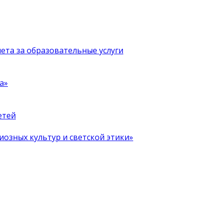
чета за образовательные услуги
а»
етей
иозных культур и светской этики»