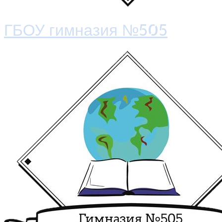
ГБОУ гимназия №505