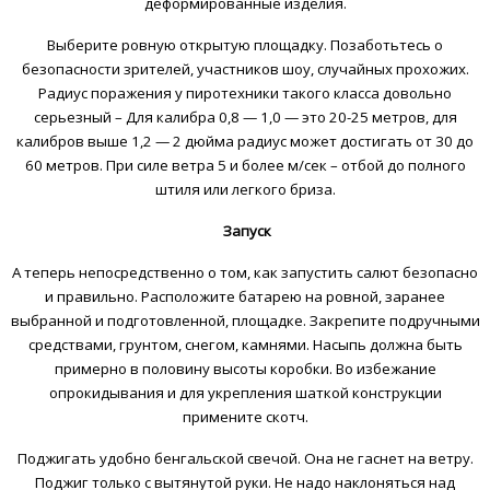
деформированные изделия.
Выберите ровную открытую площадку. Позаботьтесь о
безопасности зрителей, участников шоу, случайных прохожих.
Радиус поражения у пиротехники такого класса довольно
серьезный – Для калибра 0,8 — 1,0 — это 20-25 метров, для
калибров выше 1,2 — 2 дюйма радиус может достигать от 30 до
60 метров. При силе ветра 5 и более м/сек – отбой до полного
штиля или легкого бриза.
Запуск
А теперь непосредственно о том, как запустить салют безопасно
и правильно. Расположите батарею на ровной, заранее
выбранной и подготовленной, площадке. Закрепите подручными
средствами, грунтом, снегом, камнями. Насыпь должна быть
примерно в половину высоты коробки. Во избежание
опрокидывания и для укрепления шаткой конструкции
примените скотч.
Поджигать удобно бенгальской свечой. Она не гаснет на ветру.
Поджиг только с вытянутой руки. Не надо наклоняться над