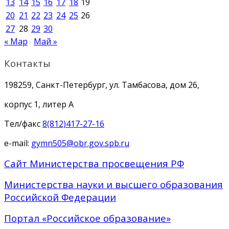
13
14
15
16
17
18
19
20
21
22
23
24
25
26
27
28
29
30
« Мар
Май »
Контакты
198259, Санкт-Петербург, ул. Тамбасова, дом 26,
корпус 1, литер А
Тел/факс
8(812)417-27-16
e-mail:
gymn505@obr.gov.spb.ru
Сайт Министерства просвещения РФ
Министерства науки и высшего образования
Российской Федерации
Портал «Российское образование»