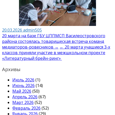
20.03.2026
admin505
Навигация
20 марта на базе ГБУ ЦППМСП Василеостровского
района состоялась товарищеская встреча команд
по
медиаторов-ровесников →
← 20 марта учащиеся 3-х
записям
классов приняли участие в межшкольном проекте
«Литературный брейн-ринг»
Архивы
Июль 2026
(1)
Июнь 2026
(14)
Май 2026
(50)
Апрель 2026
(67)
Март 2026
(52)
Февраль 2026
(52)
Январь 2026
(29)