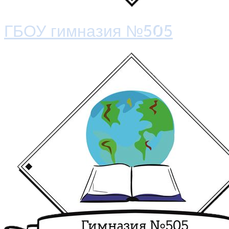
ГБОУ гимназия №505