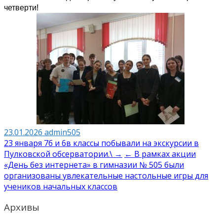
четверти!
23.01.2026
admin505
Навигация
23 января 7б и 6в классы побывали на экскурсии в
Пулковской обсерватории.\ →
← В рамках акции
по
«День без интернета» в гимназии № 505 были
записям
организованы увлекательные настольные игры для
учеников начальных классов
Архивы