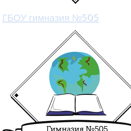
ГБОУ гимназия №505