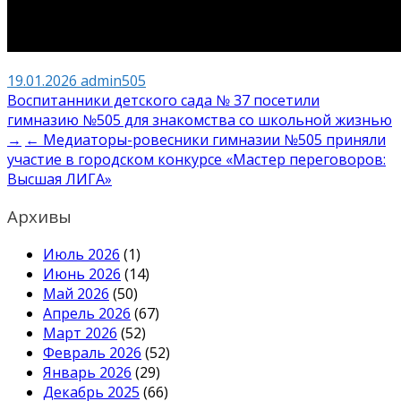
19.01.2026
admin505
Навигация
Воспитанники детского сада № 37 посетили
гимназию №505 для знакомства со школьной жизнью
по
→
← Медиаторы-ровесники гимназии №505 приняли
записям
участие в городском конкурсе «Мастер переговоров:
Высшая ЛИГА»
Архивы
Июль 2026
(1)
Июнь 2026
(14)
Май 2026
(50)
Апрель 2026
(67)
Март 2026
(52)
Февраль 2026
(52)
Январь 2026
(29)
Декабрь 2025
(66)