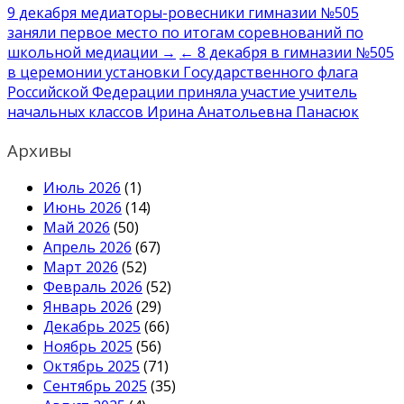
Навигация
9 декабря медиаторы-ровесники гимназии №505
заняли первое место по итогам соревнований по
по
школьной медиации →
← 8 декабря в гимназии №505
записям
в церемонии установки Государственного флага
Российской Федерации приняла участие учитель
начальных классов Ирина Анатольевна Панасюк
Архивы
Июль 2026
(1)
Июнь 2026
(14)
Май 2026
(50)
Апрель 2026
(67)
Март 2026
(52)
Февраль 2026
(52)
Январь 2026
(29)
Декабрь 2025
(66)
Ноябрь 2025
(56)
Октябрь 2025
(71)
Сентябрь 2025
(35)