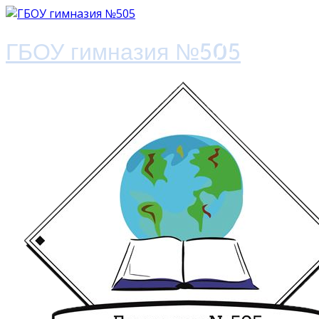
ГБОУ гимназия №505