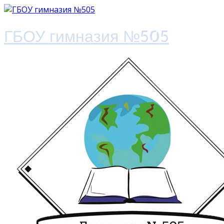
ГБОУ гимназия №505