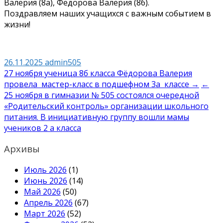
Валерия (8а), Федорова Валерия (8б).
Поздравляем наших учащихся с важным событием в
жизни!
26.11.2025
admin505
Навигация
27 ноября ученица 8б класса Фёдорова Валерия
провела мастер-класс в подшефном 3а классе →
←
по
25 ноября в гимназии № 505 состоялся очередной
записям
«Родительский контроль» организации школьного
питания. В инициативную группу вошли мамы
учеников 2 а класса
Архивы
Июль 2026
(1)
Июнь 2026
(14)
Май 2026
(50)
Апрель 2026
(67)
Март 2026
(52)