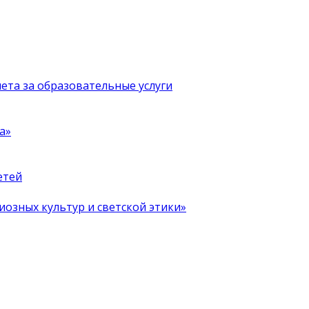
чета за образовательные услуги
а»
етей
иозных культур и светской этики»