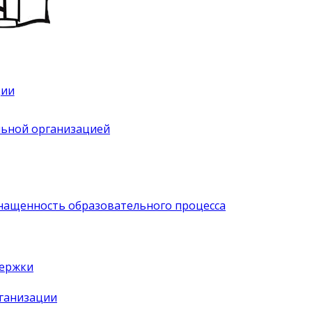
ции
льной организацией
нащенность образовательного процесса
держки
рганизации