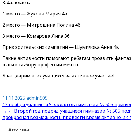
3-4-е классы:
1 место — Жукова Мария 4в
2 место — Митрошина Полина 4б
3 место — Комарова Лика 3б
Приз зрительских симпатий — Шумилова Анна 4в
Такие активности помогают ребятам проявить фантаз
шаги к выбору профессии мечты.
Благодарим всех учащихся за активное участие!
11.11.2025
admin505
Навигация
12 ноября учащиеся 9-х классов гимназии № 505 приня
→
← Второй год подряд учащиеся гимназии № 505 под
по
прекрасная возможность провести время активно и с
записям
Архивы