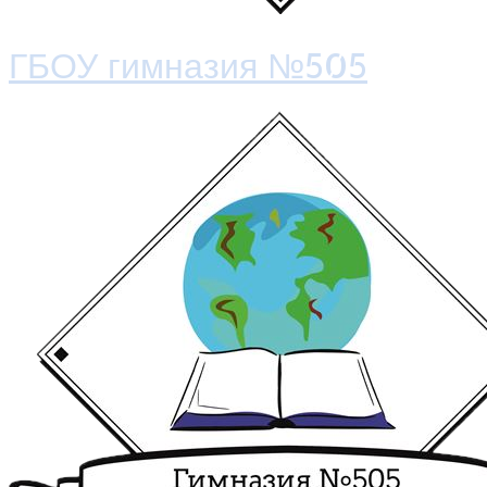
ГБОУ гимназия №505