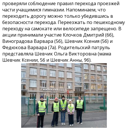
проверяли соблюдение правил перехода проезжей
части учащимися гимназии. Напоминаем, что
переходить дорогу можно только убедившись в
безопасности перехода. Переезжать по пешеходному
переходу на самокате или велосипеде запрещено. В
акции принимали участие Клочков Дмитрий (6б),
Виноградова Варвара (5б), Шевчик Ксения (5б) и
Федюкова Варвара (7а). Родительский патруль
представляла Шевчик Ольга Викторовна (мама
Шевчик Ксении, 5б и Шевчик Анны, 9б).