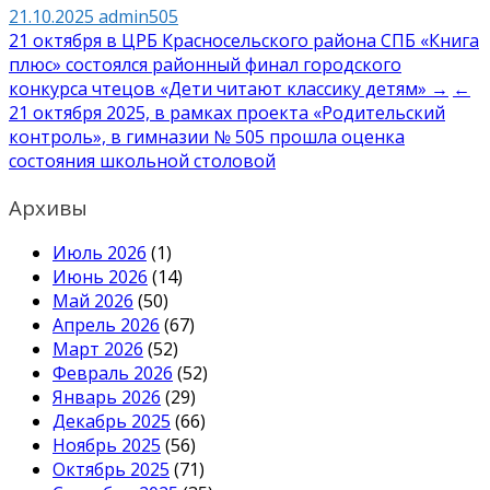
21.10.2025
admin505
Навигация
21 октября в ЦРБ Красносельского района СПБ «Книга
плюс» состоялся районный финал городского
по
конкурса чтецов «Дети читают классику детям» →
←
записям
21 октября 2025, в рамках проекта «Родительский
контроль», в гимназии № 505 прошла оценка
состояния школьной столовой
Архивы
Июль 2026
(1)
Июнь 2026
(14)
Май 2026
(50)
Апрель 2026
(67)
Март 2026
(52)
Февраль 2026
(52)
Январь 2026
(29)
Декабрь 2025
(66)
Ноябрь 2025
(56)
Октябрь 2025
(71)