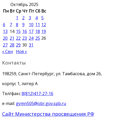
Октябрь 2025
Пн
Вт
Ср
Чт
Пт
Сб
Вс
1
2
3
4
5
6
7
8
9
10
11
12
13
14
15
16
17
18
19
20
21
22
23
24
25
26
27
28
29
30
31
« Сен
Ноя »
Контакты
198259, Санкт-Петербург, ул. Тамбасова, дом 26,
корпус 1, литер А
Тел/факс
8(812)417-27-16
e-mail:
gymn505@obr.gov.spb.ru
Сайт Министерства просвещения РФ