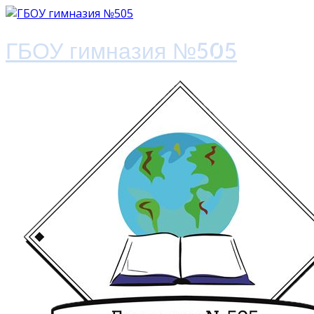
ГБОУ гимназия №505