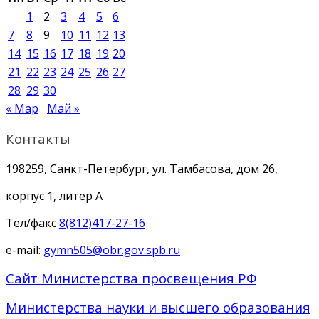
1
2
3
4
5
6
7
8
9
10
11
12
13
14
15
16
17
18
19
20
21
22
23
24
25
26
27
28
29
30
« Мар
Май »
Контакты
198259, Санкт-Петербург, ул. Тамбасова, дом 26,
корпус 1, литер А
Тел/факс
8(812)417-27-16
e-mail:
gymn505@obr.gov.spb.ru
Сайт Министерства просвещения РФ
Министерства науки и высшего образования