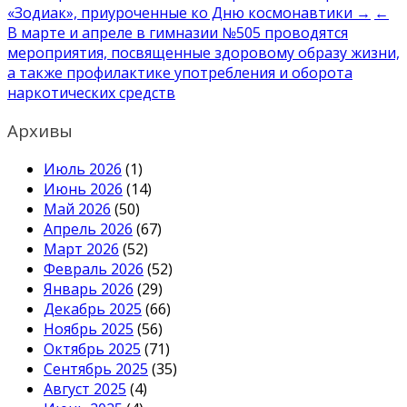
«Зодиак», приуроченные ко Дню космонавтики →
←
по
В марте и апреле в гимназии №505 проводятся
записям
мероприятия, посвященные здоровому образу жизни,
а также профилактике употребления и оборота
наркотических средств
Архивы
Июль 2026
(1)
Июнь 2026
(14)
Май 2026
(50)
Апрель 2026
(67)
Март 2026
(52)
Февраль 2026
(52)
Январь 2026
(29)
Декабрь 2025
(66)
Ноябрь 2025
(56)
Октябрь 2025
(71)
Сентябрь 2025
(35)
Август 2025
(4)