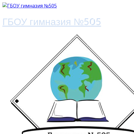
ГБОУ гимназия №505