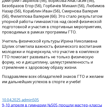
Дмитрий Гаврилов (5б), Борисова Анастасия (5б),
Безобразов Егор (5б), Горбачёв Михаил (5б), Любимов
Назар (5б), Кораблин Иван (5б), Смирнова Валерия
(5б), Филиппова Валерия (6б). Это стало результатом
упорной работы гимназистов над своей физической
подготовкой и участия в спортивных мероприятиях,
проводимых в рамках программы ГТО.
Учитель физической культуры Ирина Николаевна
Шулик отметила важность физического воспитания
молодежи и подчеркнула, что участие в комплексе
ГТО помогает развивать не только физическую
форму, но и дисциплину, целеустремленность и
стремление к здоровому образу жизни.
Поздравляем всех обладателей знаков ГТО и желаем
им дальнейших успехов в спорте и учебе!
10.04.2025
admin505
Навигация
9-10 апреля в гимназии №505 прошли мастер-классы