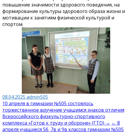
повышение значимости здорового поведения, на
формирование культуры здорового образа жизни и
мотивации к занятиям физической культурой и
спортом.
08.04.2025
admin505
Навигация
10 апреля в гимназии №505 состоялось
торжественное вручение учащимся знаков отличия
по
Всероссийского физкультурно-спортивного
записям
комплекса «Готов к труду и обороне» (ГТО) →
← 8
апреля учащиеся 5б, 7в и 9в классов гимназии №505