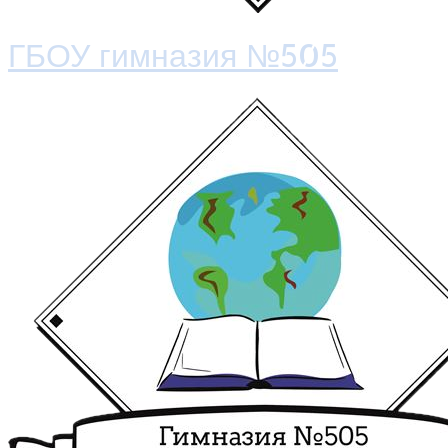
ГБОУ гимназия №505