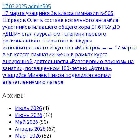
17.03.2025
admin505
Навигация
17 марта учащийся 3в класса гимназии №505
Шкредов Олег в составе вокального ансамбля
по
участников младшего общего хора СПб ГБУ ДО
записям
«ДШИ» стал лауреатом I степени первого
регионального открытого конкурса
исполнительского искусства «Маэстро» →
← 17 марта
в 5в классе гимназии №505 в рамках курса
внеурочной деятельности «Разговоры о важном» на
занятии, посвященном 100-летию «Артека»,
учащийся Миняев Никон поделился своими
впечатлениями о лагере
Архивы
Июль 2026
(1)
Июнь 2026
(14)
Май 2026
(50)
Апрель 2026
(67)
Март 2026
(52)