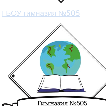
ГБОУ гимназия №505