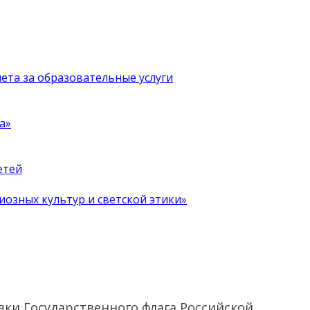
чета за образовательные услуги
а»
етей
иозных культур и светской этики»
вки Государственного флага Российской