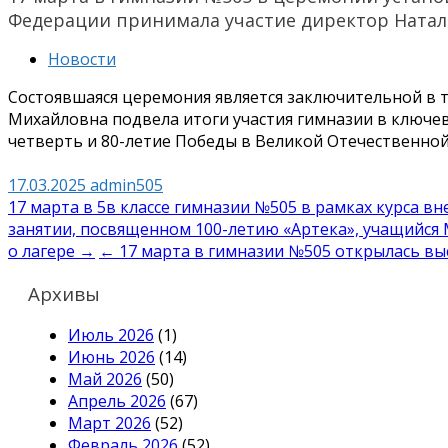
Федерации принимала участие директор Ната
Новости
Состоявшаяся церемония является заключительной в т
Михайловна подвела итоги участия гимназии в ключе
четверть и 80-летие Победы в Великой Отечественной
17.03.2025
admin505
Навигация
17 марта в 5в классе гимназии №505 в рамках курса в
занятии, посвященном 100-летию «Артека», учащийся
по
о лагере →
← 17 марта в гимназии №505 открылась вы
записям
Архивы
Июль 2026
(1)
Июнь 2026
(14)
Май 2026
(50)
Апрель 2026
(67)
Март 2026
(52)
Февраль 2026
(52)