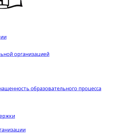
ции
льной организацией
нащенность образовательного процесса
держки
рганизации