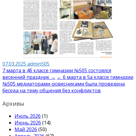
07.03.2025
admin505
Навигация
7 марта в 4б классе гимназии №505 состоялся
весенний праздник →
← 6 марта в 5а классе гимназии
по
№505 медиаторами-ровесниками была проведена
записям
беседа на тему общения без конфликтов
Архивы
Июль 2026
(1)
Июнь 2026
(14)
Май 2026
(50)