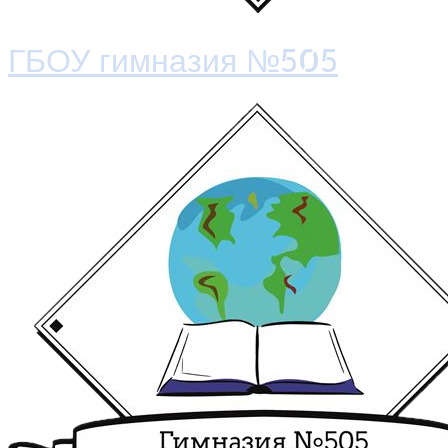
ГБОУ гимназия №505