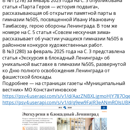
В №1 (278) за январь 2025 года на С. 3 опубликована
статья «Парта Героя — история подвига»,
рассказывающая об открытии памятной парты в
гимназии №505, посвященной Ивану Ивановичу
Тамбасову, герою обороны Ленинграда. В том же
номере на С. 5 статья «Совсем нескучная зима»
рассказывает об участии учащихся гимназии №505 в
районном конкурсе художественных работ.
В №3 (280) за февраль 2025 года на С. 3 представлена
статья «Экскурсия в блокадный Ленинград» об
уникальной выставке в гимназии №505, развернутой
ко Дню полного освобождения Ленинграда от
фашистской блокады.
Подробнее — на страницах газеты «Муниципальный
вестник» МО Константиновское
https://psv4.userapi.com/s/v1/d/AazZNBXLjgmoHJY78
https://psv4.userapi.com/s/v1/d/q9ew9FaJR3eANmROlsU