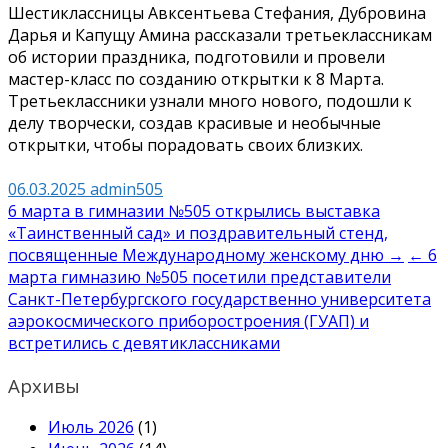
Шестиклассницы Авксентьева Стефания, Дубровина
Дарья и Капущу Амина рассказали третьеклассникам
об истории праздника, подготовили и провели
мастер-класс по созданию открытки к 8 Марта.
Третьеклассники узнали много нового, подошли к
делу творчески, создав красивые и необычные
открытки, чтобы порадовать своих близких.
06.03.2025
admin505
Навигация
6 марта в гимназии №505 открылись выставка
«Таинственный сад» и поздравительный стенд,
по
посвященные Международному женскому дню →
← 6
записям
марта гимназию №505 посетили представители
Санкт-Петербургского государственно университета
аэрокосмического приборостроения (ГУАП) и
встретились с девятиклассниками
Архивы
Июль 2026
(1)