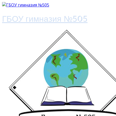
ГБОУ гимназия №505