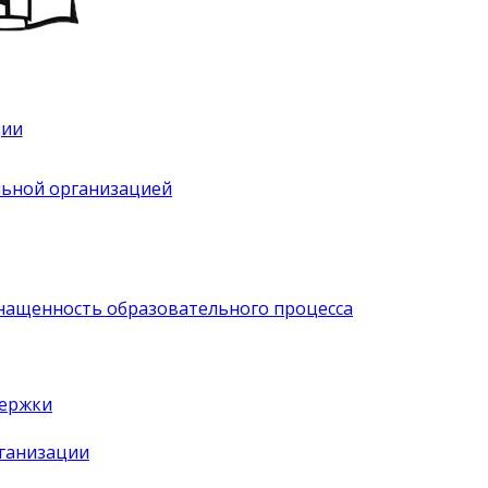
ции
льной организацией
нащенность образовательного процесса
держки
рганизации