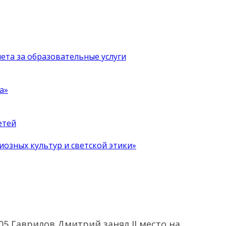
чета за образовательные услуги
а»
етей
иозных культур и светской этики»
05 Гаврилов Дмитрий занял II место на