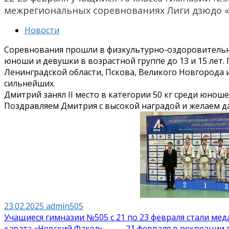
межрегиональных соревнованиях Лиги дзюдо «
Новости
Соревнования прошли в физкультурно-оздоровительно
юноши и девушки в возрастной группе до 13 и 15 лет.
Ленинградской области, Пскова, Великого Новгорода и
сильнейших.
Дмитрий занял II место в категории 50 кг среди юношей
Поздравляем Дмитрия с высокой наградой и желаем да
23.02.2025
admin505
Навигация
Учащиеся гимназии №505 с 21 по 23 февраля стали м
каратэ «Невский Факел» →
← 21 февраля в рекреации 