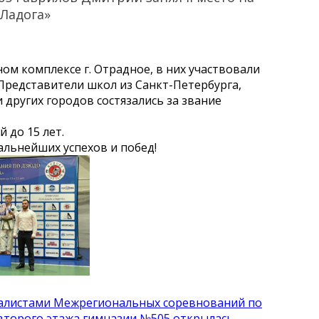
Ладога»
м комплексе г. Отрадное, в них участвовали
 Представители школ из Санкт-Петербурга,
 других городов состязались за звание
 до 15 лет.
льнейших успехов и побед!
едалистами Межрегиональных соревнований по
второго этажа гимназии №505 открылась