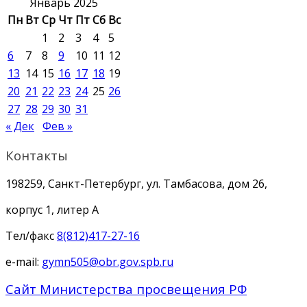
Январь 2025
Пн
Вт
Ср
Чт
Пт
Сб
Вс
1
2
3
4
5
6
7
8
9
10
11
12
13
14
15
16
17
18
19
20
21
22
23
24
25
26
27
28
29
30
31
« Дек
Фев »
Контакты
198259, Санкт-Петербург, ул. Тамбасова, дом 26,
корпус 1, литер А
Тел/факс
8(812)417-27-16
e-mail:
gymn505@obr.gov.spb.ru
Сайт Министерства просвещения РФ