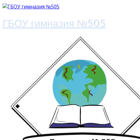
ГБОУ гимназия №505