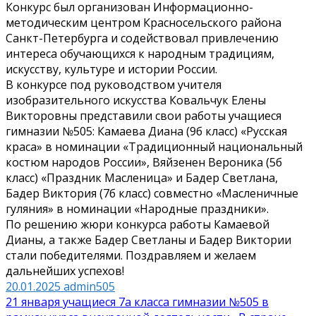
Конкурс был организован Информационно-
методическим центром Красносельского района
Санкт-Петербурга и содействовал привлечению
интереса обучающихся к народным традициям,
искусству, культуре и истории России.
В конкурсе под руководством учителя
изобразительного искусства Ковальчук Елены
Викторовны представили свои работы учащиеся
гимназии №505: Камаева Диана (9б класс) «Русская
краса» в номинации «Традиционный национальный
костюм народов России», Вяйзенен Вероника (5б
класс) «Праздник Масленица» и Бадер Светлана,
Бадер Виктория (7б класс) совместно «Масленичные
гуляния» в номинации «Народные праздники».
По решению жюри конкурса работы Камаевой
Дианы, а также Бадер Светланы и Бадер Виктории
стали победителями. Поздравляем и желаем
дальнейших успехов!
20.01.2025
admin505
Навигация
21 января учащиеся 7а класса гимназии №505 в