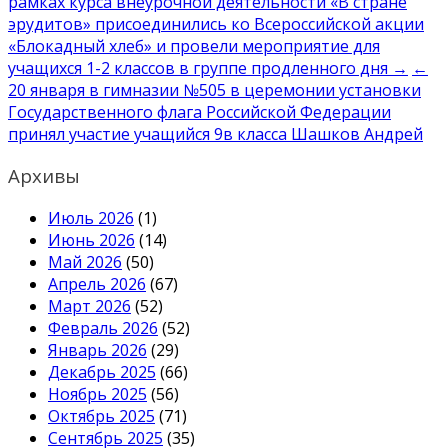
рамках курса внеурочной деятельности «В стране
по
эрудитов» присоединились ко Всероссийской акции
записям
«Блокадный хлеб» и провели мероприятие для
учащихся 1-2 классов в группе продленного дня →
←
20 января в гимназии №505 в церемонии установки
Государственного флага Российской Федерации
принял участие учащийся 9в класса Шашков Андрей
Архивы
Июль 2026
(1)
Июнь 2026
(14)
Май 2026
(50)
Апрель 2026
(67)
Март 2026
(52)
Февраль 2026
(52)
Январь 2026
(29)
Декабрь 2025
(66)
Ноябрь 2025
(56)
Октябрь 2025
(71)
Сентябрь 2025
(35)