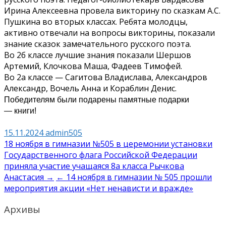
Ирина Алексеевна провела викторину по сказкам А.С.
Пушкина во вторых классах. Ребята молодцы,
активно отвечали на вопросы викторины, показали
знание сказок замечательного русского поэта.
Во 2б классе лучшие знания показали Шершов
Артемий, Клочкова Маша, Фадеев Тимофей.
Во 2а классе — Сагитова Владислава, Александров
Александр, Вочель Анна и Кораблин Денис.
Победителям были подарены памятные подарки
— книги!
15.11.2024
admin505
Навигация
18 ноября в гимназии №505 в церемонии установки
Государственного флага Российской Федерации
по
приняла участие учащаяся 8а класса Рычкова
записям
Анастасия →
← 14 ноября в гимназии № 505 прошли
мероприятия акции «Нет ненависти и вражде»
Архивы