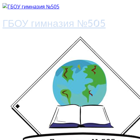
ГБОУ гимназия №505