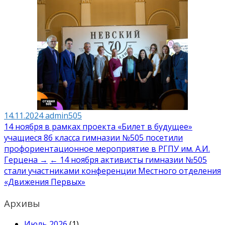
14.11.2024
admin505
Навигация
14 ноября в рамках проекта «Билет в будущее»
учащиеся 8б класса гимназии №505 посетили
по
профориентационное мероприятие в РГПУ им. А.И.
записям
Герцена →
← 14 ноября активисты гимназии №505
стали участниками конференции Местного отделения
«Движения Первых»
Архивы
Июль 2026
(1)