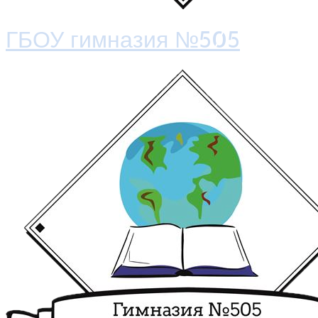
ГБОУ гимназия №505