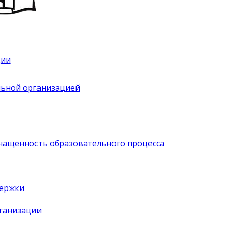
ции
льной организацией
нащенность образовательного процесса
держки
рганизации