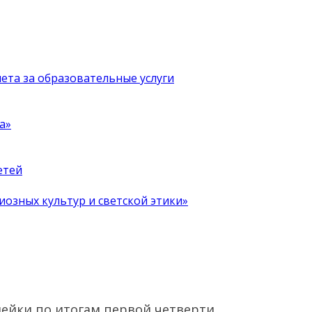
чета за образовательные услуги
а»
етей
иозных культур и светской этики»
нейки по итогам первой четверти