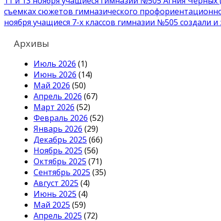
Навигация
11 и 13 ноября учащиеся гимназии №505 Агния Черных (
съемках сюжетов гимназического профориентационно
по
ноября учащиеся 7-х классов гимназии №505 создали 
записям
Архивы
Июль 2026
(1)
Июнь 2026
(14)
Май 2026
(50)
Апрель 2026
(67)
Март 2026
(52)
Февраль 2026
(52)
Январь 2026
(29)
Декабрь 2025
(66)
Ноябрь 2025
(56)
Октябрь 2025
(71)
Сентябрь 2025
(35)
Август 2025
(4)
Июнь 2025
(4)
Май 2025
(59)
Апрель 2025
(72)