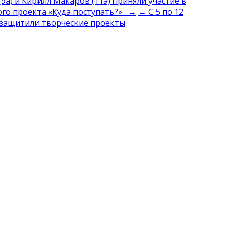
9а) и Кирилл Макаров (11а) приняли участие в
го проекта «Куда поступать?» →
← C 5 по 12
и защитили творческие проекты