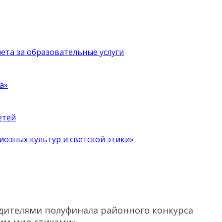
чета за образовательные услуги
а»
етей
иозных культур и светской этики»
едителями полуфинала районного конкурса
сим мир стихами»