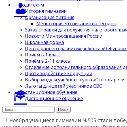
Родителям
История гимназии
Организация питания
Меню горячего питания на сегодня
Заказ справки для получения налогового вы
Новости Минпросвещения России
Школьная форма
Центр раннего развития ребенка «Чебурашк
Приём в 1 класс
Приём в 2-11 классы
Отделение дополнительного образования д
Противодействие коррупции
Выбор модуля учебного курса «Основы религ
Льготы для детей участников СВО
Дистанционное обучение
Дистанционное обучение
Найти:
11 ноября учащиеся гимназии №505 стали поб
чтецов стихов петербургских поэтов «Разукра