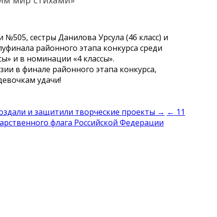
 №505, сестры Данилова Урсула (4б класс) и
луфинала районного этапа конкурса среди
ы» и в номинации «4 классы».
зии в финале районного этапа конкурса,
девочкам удачи!
 создали и защитили творческие проекты →
← 11
дарственного флага Российской Федерации