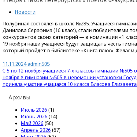
Новости
Полуфинал состоялся в школе №285. Учащиеся гимназии
Данилова Серафима (1б класс), стали победителями по
конкурсантов своих категорий — в номинации «1 класс
19 ноября наши учащиеся будут защищать честь гимна
который пройдет в библиотеке «Книга плюс». Желаем 
11.11.2024
admin505
Навигация
C 5 по 12 ноября учащиеся 7-х классов гимназии №505
ноября в гимназии №505 в церемонии установки Госу
по
приняла участие учащаяся 10 класса Власова Елизавета
записям
Архивы
Июль 2026
(1)
Июнь 2026
(14)
Май 2026
(50)
Апрель 2026
(67)
Март 2026
(52)