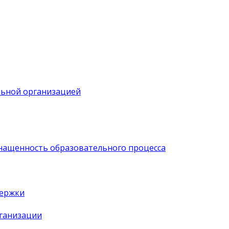
льной организацией
нащенность образовательного процесса
держки
рганизации