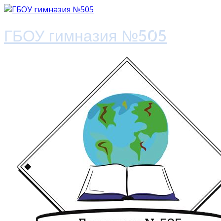
ГБОУ гимназия №505