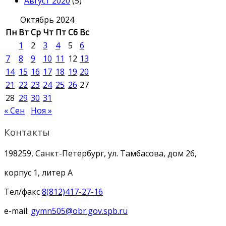
Август 2020
(5)
Октябрь 2024
Пн
Вт
Ср
Чт
Пт
Сб
Вс
1
2
3
4
5
6
7
8
9
10
11
12
13
14
15
16
17
18
19
20
21
22
23
24
25
26
27
28
29
30
31
« Сен
Ноя »
Контакты
198259, Санкт-Петербург, ул. Тамбасова, дом 26,
корпус 1, литер А
Тел/факс
8(812)417-27-16
e-mail:
gymn505@obr.gov.spb.ru