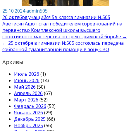
25.10.2024
admin505
Навигация
26 октября учащийся 5в класса гимназии №505
Аветисян Ашот стал победителем соревнований на
по
первенство Комплексной школы высшего
записям
спортивного мастерства по греко-римской борьбе →
← 25 октября в гимназии №505 состоялась передача
собранной гуманитарной помощи в зону СВО
Архивы
Июль 2026
(1)
Июнь 2026
(14)
Май 2026
(50)
Апрель 2026
(67)
Март 2026
(52)
Февраль 2026
(52)
Январь 2026
(29)
Декабрь 2025
(66)
Ноябрь 2025
(56)