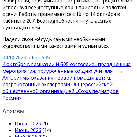
Изобретай, придумывай, твори вместе с родителями,
используя все доступные дары природы и золотой
осени! Работы принимаются с 10 по 14 октября в
кабинете 207. Все подробности — у классных
руководителей.
Надели свой жёлудь самыми необычными
художественными качествами и удиви всех!
04.10.2024
admin505
Навигация
4 октября в гимназии №505 состоялись праздничные
мероприятия, приуроченные ко Дню учителя →
←
по
Алгоритмы оказания первой помощи детям,
записям
разработанные экспертами Общероссийской
общественной организацией «Союз педиатров
России»
Архивы
Июль 2026
(1)
Июнь 2026
(14)