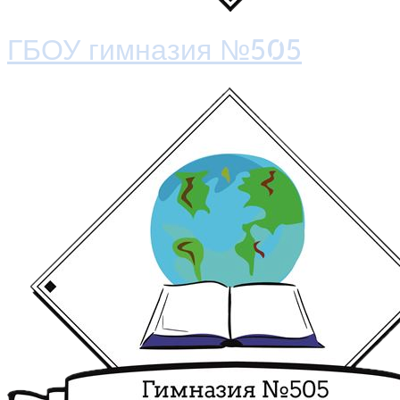
ГБОУ гимназия №505