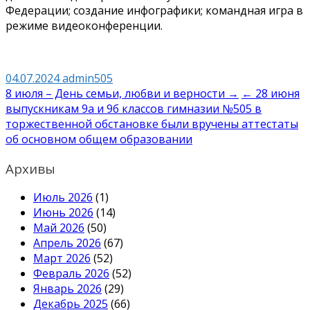
Федерации; создание инфографики; командная игра в
режиме видеоконференции.
04.07.2024
admin505
Навигация
8 июля – День семьи, любви и верности →
← 28 июня
выпускникам 9а и 9б классов гимназии №505 в
по
торжественной обстановке были вручены аттестаты
записям
об основном общем образовании
Архивы
Июль 2026
(1)
Июнь 2026
(14)
Май 2026
(50)
Апрель 2026
(67)
Март 2026
(52)
Февраль 2026
(52)
Январь 2026
(29)
Декабрь 2025
(66)