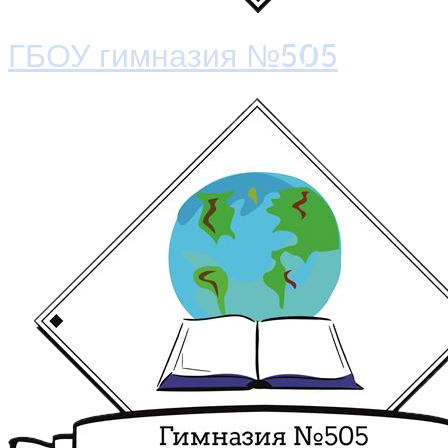
ГБОУ гимназия №505