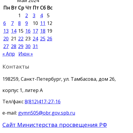
Май 2024
Пн
Вт
Ср
Чт
Пт
Сб
Вс
1
2
3
4
5
6
7
8
9
10
11
12
13
14
15
16
17
18
19
20
21
22
23
24
25
26
27
28
29
30
31
« Апр
Июн »
Контакты
198259, Санкт-Петербург, ул. Тамбасова, дом 26,
корпус 1, литер А
Тел/факс
8(812)417-27-16
e-mail:
gymn505@obr.gov.spb.ru
Сайт Министерства просвещения РФ