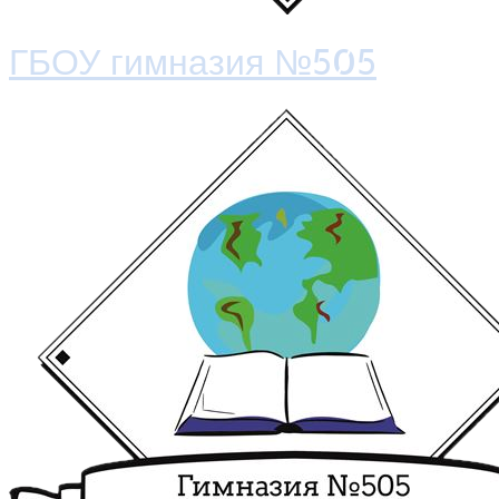
ГБОУ гимназия №505