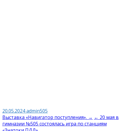
20.05.2024
admin505
Навигация
Выставка «Навигатор поступления». →
← 20 мая в
гимназии №505 состоялась игра по станциям
по
«Знатоки ПДД»