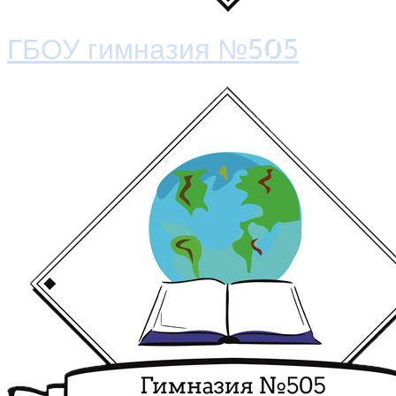
ГБОУ гимназия №505