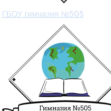
ГБОУ гимназия №505