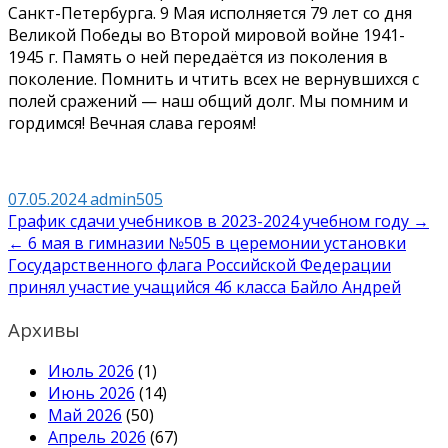
Санкт-Петербурга. 9 Мая исполняется 79 лет со дня
Великой Победы во Второй мировой войне
1941-
1945
г. Память о ней передаётся из поколения в
поколение. Помнить и чтить всех не вернувшихся с
полей сражений — наш общий долг. Мы помним и
гордимся! Вечная слава героям!
07.05.2024
admin505
Навигация
График сдачи учебников в 2023-2024 учебном году →
← 6 мая в гимназии №505 в церемонии установки
по
Государственного флага Российской Федерации
записям
принял участие учащийся 4б класса Байло Андрей
Архивы
Июль 2026
(1)
Июнь 2026
(14)
Май 2026
(50)
Апрель 2026
(67)